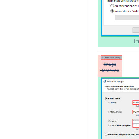
Im
Image
Removed