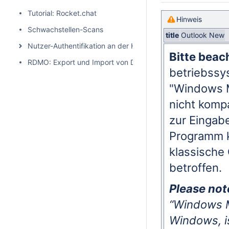
Tutorial: Rocket.chat
Hinweis
Schwachstellen-Scans
title
Outlook New
Nutzer-Authentifikation an der HHU
Bitte beac
RDMO: Export und Import von Datenmanagementplänen
betriebssys
"Windows M
nicht kompa
zur Eingab
Programm k
klassische
betroffen.
Please not
“Windows M
Windows, i