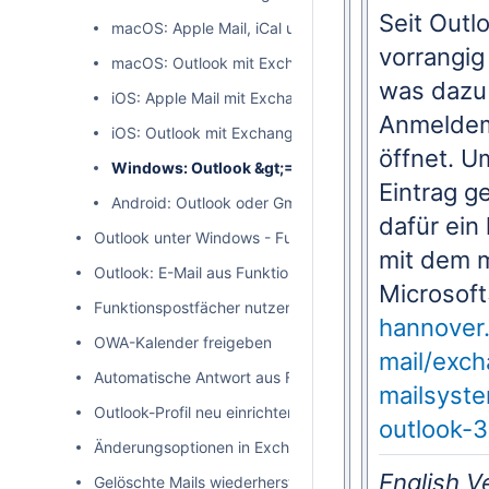
Seit Outl
macOS: Apple Mail, iCal und Adressbuch mit Exchan
vorrangig
macOS: Outlook mit Exchange verbinden
was dazu 
iOS: Apple Mail mit Exchange verbinden
Anmeldem
iOS: Outlook mit Exchange verbinden
öffnet. U
Windows: Outlook &gt;=2019 mit Exchange verbi
Eintrag 
Android: Outlook oder Gmail mit Exchange verbinde
dafür ein
Outlook unter Windows - Funktionspostfach einrichten
mit dem 
Outlook: E-Mail aus Funktionspostfach senden
Microsoft
Funktionspostfächer nutzen
hannover
OWA-Kalender freigeben
mail/exc
Automatische Antwort aus Funktionspostfach verschic
mailsyst
Outlook-Profil neu einrichten (für Exchange-Konten)
outlook-3
Änderungsoptionen in Exchange-Postfächern
English V
Gelöschte Mails wiederherstellen (Exchange)