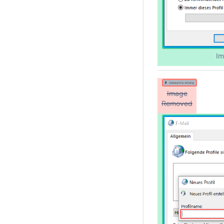
Im
Image
Removed