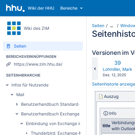
Wiki der HHU
Bereiche
Seiten
Window
…
Wiki des ZIM
Seitenhisto
Seiten
Versionen im V
BEREICHSVERKNÜPFUNGEN
Alte
39
https://www.zim.hhu.de/
Version
changes.mady.b
Lohmiller, Mark
Gespeichert
Dez. 12, 2025
SEITENHIERARCHIE
am
Seitenhistorie anzeig
Infos für Nutzende
Mail
Auszug
Benutzerhandbuch Standard-Mail
Info
Benutzerhandbuch Exchange
Verbindungs
Einbindung von Exchange in E-Mail-Programmen
title
with Outloo
Thunderbird: Exchange-Mail und -Kalender einrichte