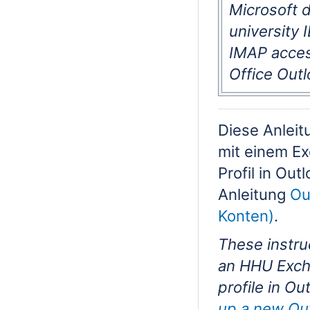
Microsoft d
university 
IMAP access
Office Outl
Diese Anleit
mit einem Ex
Profil in Out
Anleitung
Ou
Konten)
.
These instruc
an HHU Excha
profile in Ou
up a new Out