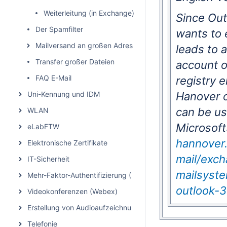
Weiterleitung (in Exchange)
Since Out
Der Spamfilter
wants to 
Mailversand an großen Adressatenkreis
leads to 
Transfer großer Dateien
account o
FAQ E-Mail
registry 
Uni-Kennung und IDM
Hanover o
can be us
WLAN
Microsof
eLabFTW
hannover
Elektronische Zertifikate
mail/exc
IT-Sicherheit
mailsyst
Mehr-Faktor-Authentifizierung (MFA)
outlook-3
Videokonferenzen (Webex)
Erstellung von Audioaufzeichnungen/Podcasts
Telefonie