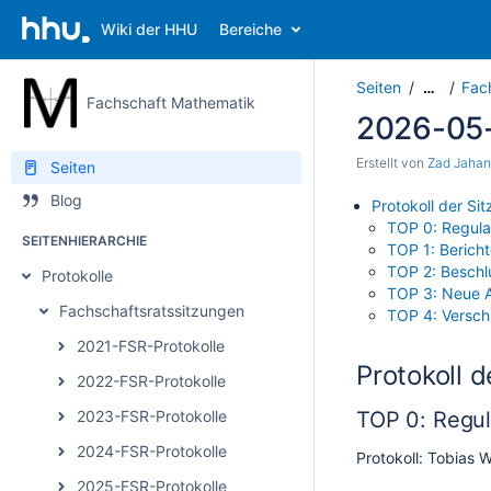
Wiki der HHU
Bereiche
Seiten
Fac
…
Fachschaft Mathematik
2026-05
Erstellt von
Zad Jahan
Seiten
Blog
Protokoll der S
TOP 0: Regula
SEITENHIERARCHIE
TOP 1: Berich
TOP 2: Beschl
Protokolle
TOP 3: Neue A
Fachschaftsratssitzungen
TOP 4: Versch
2021-FSR-Protokolle
Protokoll 
2022-FSR-Protokolle
2023-FSR-Protokolle
TOP 0: Regul
2024-FSR-Protokolle
Protokoll: Tobias W
2025-FSR-Protokolle