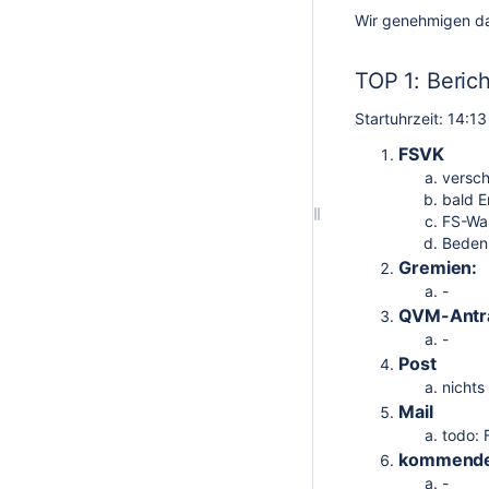
Wir genehmigen da
TOP 1: Beric
Startuhrzeit: 14:13
FSVK
versch
bald E
FS-Wah
Bedenk
Gremien:
-
QVM-Antr
-
Post
nichts
Mail
todo: 
kommende/
-