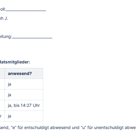
ll:______________________
h J.
itung:______________________
atsmitglieder:
anwesend?
ja
ja
ja, bis 14:27 Uhr
r
ja
esend, “e” für entschuldigt abwesend und “u” für unentschuldigt abw