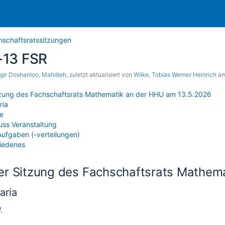
hschaftsratssitzungen
-13 FSR
gir Doshanloo, Mahdieh
, zuletzt aktualisiert von
Wilke, Tobias Werner Heinrich
a
itzung des Fachschaftsrats Mathematik an der HHU am 13.5.2026
ria
te
uss Veranstaltung
ufgaben (-verteilungen)
iedenes
der Sitzung des Fachschaftsrats Mathe
aria
.