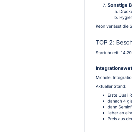
Sonstige B
Drucke
Hygie
Keon verlässt die 
TOP 2: Besch
Startuhrzeit: 14:2
Integrationswe
Michele: Integrati
Aktueller Stand:
Erste Quali 
danach 4 gl
dann Seminfi
lieber an e
Preis aus de