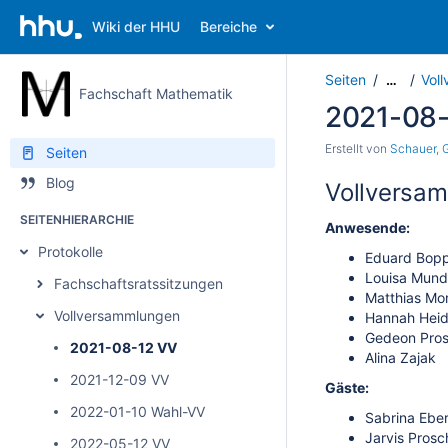
Wiki der HHU
Bereiche
Seiten
Vol
…
Fachschaft Mathematik
2021-08
Erstellt von
Schauer, 
Seiten
Blog
Vollversam
SEITENHIERARCHIE
Anwesende:
Protokolle
Eduard Bop
Louisa Mund
Fachschaftsratssitzungen
Matthias Mo
Vollversammlungen
Hannah Heid
Gedeon Pro
2021-08-12 VV
Alina Zajak
2021-12-09 VV
Gäste:
2022-01-10 Wahl-VV
Sabrina Eber
Jarvis Prosc
2022-05-12 VV