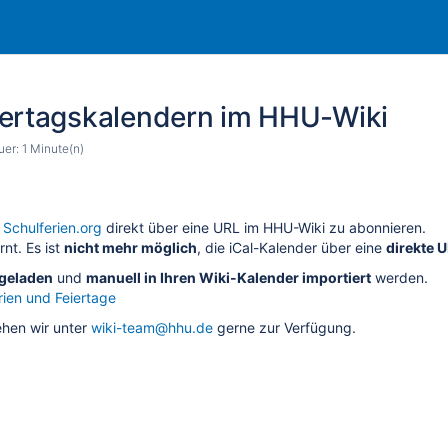
iertagskalendern im HHU-Wiki
er: 1 Minute(n)
n
Schulferien.org
direkt über eine URL im HHU-Wiki zu abonnieren.
rnt. Es ist
nicht mehr möglich
, die iCal-Kalender über eine
direkte 
rgeladen
und
manuell in Ihren Wiki-Kalender importiert
werden.
rien und Feiertage
ehen wir unter
wiki-team@hhu.de
gerne zur Verfügung.