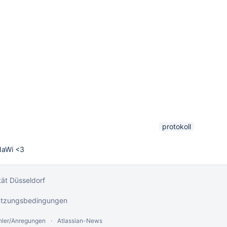
protokoll
 NaWi <3
ät Düsseldorf
tzungsbedingungen
hler/Anregungen
Atlassian-News