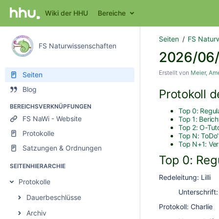
Wiki der HHU
Bereiche
Seiten
FS Naturw
FS Naturwissenschaften
2026/06
Erstellt von
Meier, Ame
Seiten
Blog
Protokoll 
BEREICHSVERKNÜPFUNGEN
Top 0: Regul
FS NaWi - Website
Top 1: Berich
Top 2: O-Tut
Protokolle
Top N: ToDo'
Top N+1: Ve
Satzungen & Ordnungen
Top 0: Reg
SEITENHIERARCHIE
Redeleitung: Lilli
Protokolle
Unterschrift:
Dauerbeschlüsse
Protokoll: Charlie
Archiv