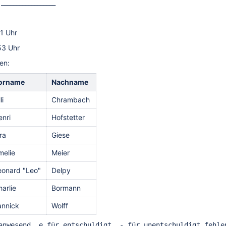
 __________________
41 Uhr
53 Uhr
en:
orname
Nachname
li
Chrambach
enri
Hofstetter
ra
Giese
melie
Meier
eonard "Leo"
Delpy
arlie
Bormann
annick
Wolff
anwesend, e für entschuldigt, - für unentschuldigt fehle