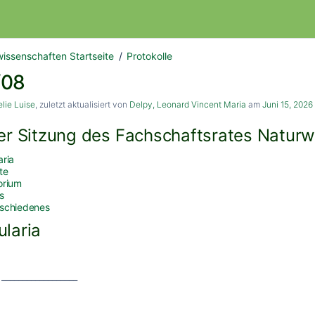
issenschaften Startseite
Protokolle
/08
lie Luise
, zuletzt aktualisiert von
Delpy, Leonard Vincent Maria
am
Juni 15, 2026
der Sitzung des Fachschaftsrates Natur
aria
te
orium
s
rschiedenes
ularia
 __________________