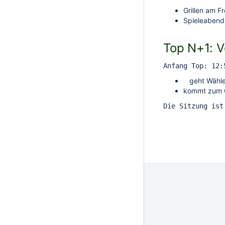
Grillen am F
Spieleabend
Top N+1: 
Anfang Top: 12:
geht Wählen
kommt zum G
Die Sitzung ist