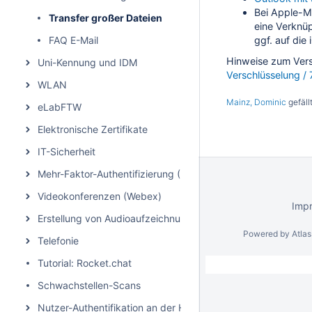
Bei Apple-Ma
Transfer großer Dateien
eine Verknüp
FAQ E-Mail
ggf. auf die
Hinweise zum Versc
Uni-Kennung und IDM
Verschlüsselung / 
WLAN
Mainz, Dominic
gefäll
eLabFTW
Elektronische Zertifikate
IT-Sicherheit
Mehr-Faktor-Authentifizierung (MFA)
Videokonferenzen (Webex)
Imp
Erstellung von Audioaufzeichnungen/Podcasts
Powered by
Atla
Telefonie
Tutorial: Rocket.chat
Schwachstellen-Scans
Nutzer-Authentifikation an der HHU