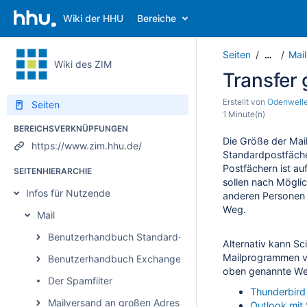
Wiki der HHU
Bereiche
Seiten
Mail
…
Wiki des ZIM
Transfer 
Erstellt von
Odenwelle
Seiten
1 Minute(n)
BEREICHSVERKNÜPFUNGEN
Die Größe der Ma
https://www.zim.hhu.de/
Standardpostfäch
Postfächern ist a
SEITENHIERARCHIE
sollen nach Mögli
Infos für Nutzende
anderen Persone
Weg.
Mail
Benutzerhandbuch Standard-Mail
Alternativ kann Sc
Mailprogrammen v
Benutzerhandbuch Exchange
oben genannte We
Der Spamfilter
Thunderbird
Mailversand an großen Adressatenkreis
Outlook mit