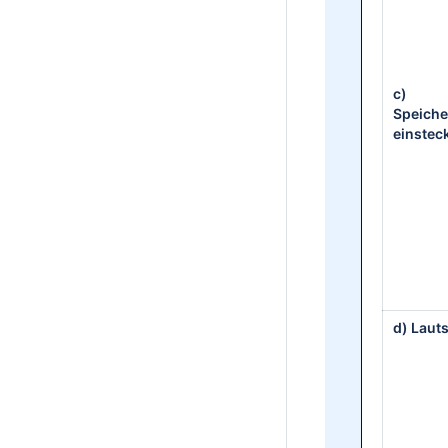
c)
Speich
einstec
d) Laut