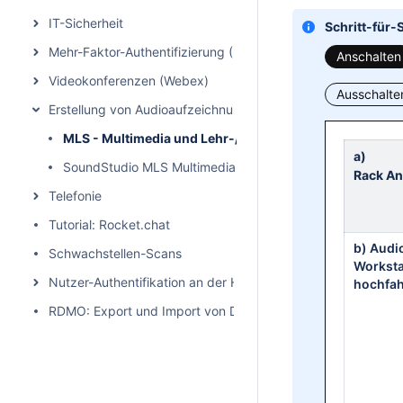
IT-Sicherheit
Schritt-für-
Mehr-Faktor-Authentifizierung (MFA)
Anschalten
Videokonferenzen (Webex)
Ausschalte
Erstellung von Audioaufzeichnungen/Podcasts
MLS - Multimedia und Lehr-/Lernsysteme Tonstudio (G
a)
SoundStudio MLS Multimedia und Lehr-/Lernsysteme (Ge
Rack An
Telefonie
Tutorial: Rocket.chat
b) Audi
Schwachstellen-Scans
Worksta
Nutzer-Authentifikation an der HHU
hochfa
RDMO: Export und Import von Datenmanagementplänen