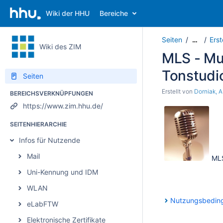
Wiki der HHU
Bereiche
Seiten
Ers
…
Wiki des ZIM
MLS - Mu
Tonstudi
Seiten
Erstellt von
Dorniak, A
BEREICHSVERKNÜPFUNGEN
https://www.zim.hhu.de/
SEITENHIERARCHIE
Infos für Nutzende
Mail
MLS
Uni-Kennung und IDM
WLAN
Nutzungsbedin
eLabFTW
Elektronische Zertifikate