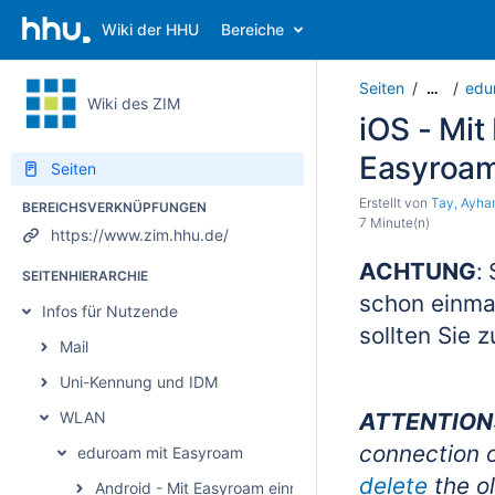
Wiki der HHU
Bereiche
Seiten
edu
…
Wiki des ZIM
iOS - Mit
Easyroa
Seiten
Erstellt von
Tay, Ayha
BEREICHSVERKNÜPFUNGEN
7 Minute(n)
https://www.zim.hhu.de/
ACHTUNG
:
SEITENHIERARCHIE
schon einma
Infos für Nutzende
sollten Sie 
Mail
Uni-Kennung und IDM
WLAN
ATTENTION
connection o
eduroam mit Easyroam
delete
the ol
Android - Mit Easyroam einrichten / Set up with Easyr