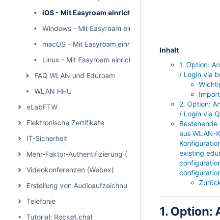
iOS - Mit Easyroam einrichten / Set up with Easyroa
Windows - Mit Easyroam einrichten / Set up with Easy
macOS - Mit Easyroam einrichten / Set up with Easyro
Inhalt
Linux - Mit Easyroam einrichten / Set up with Easyroam
1. Option: A
/ Login via 
FAQ WLAN und Eduroam
Wichti
WLAN HHU
Import
2. Option: 
eLabFTW
/ Login via
Elektronische Zertifikate
Bestehende 
aus WLAN-Kon
IT-Sicherheit
Konfiguratio
existing ed
Mehr-Faktor-Authentifizierung (MFA)
configuratio
Videokonferenzen (Webex)
configurati
Zurück
Erstellung von Audioaufzeichnungen/Podcasts
Telefonie
1. Option:
Tutorial: Rocket.chat