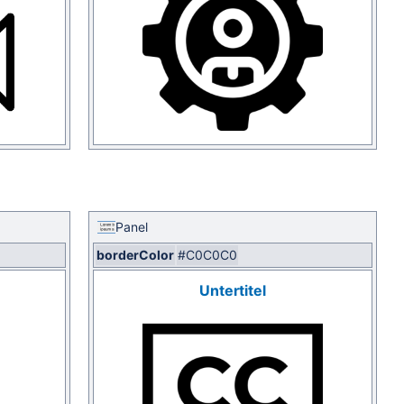
Panel
borderColor
#C0C0C0
Untertitel