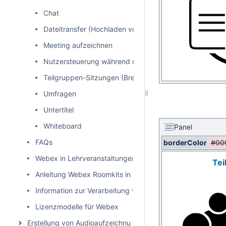
Chat
Dateitransfer (Hochladen von Daten)
Meeting aufzeichnen
Nutzersteuerung während des Meetings
Teilgruppen-Sitzungen (Breakout-Sessions)
Umfragen
Untertitel
Whiteboard
Panel
FAQs
borderColor
#00
Webex in Lehrveranstaltungen nutzen
Tei
Anleitung Webex Roomkits in HS 3A, 3E, 3F, 3H, 5B, 5C, 
Information zur Verarbeitung von personenbezogenen Da
Lizenzmodelle für Webex
Erstellung von Audioaufzeichnungen/Podcasts