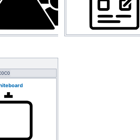
C0C0
iteboard