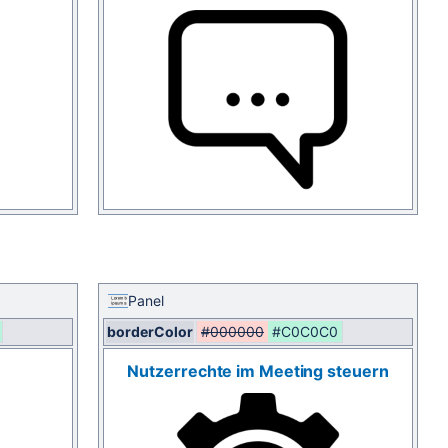
Panel
borderColor
#000000
#C0C0C0
n
Nutzerrechte im Meeting steuern