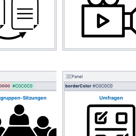
Panel
0000
#C0C0C0
borderColor
#C0C0C0
lgruppen-Sitzungen
Umfragen
5F
ten bei der Nutzung von Cisco WebEx