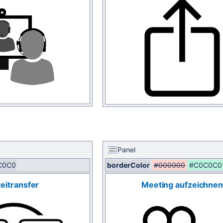
Panel
C0C0
borderColor
#000000
#C0C0C0
eitransfer
Meeting aufzeichne