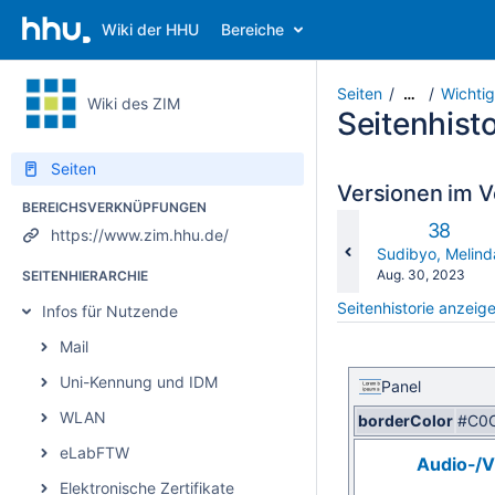
Wiki der HHU
Bereiche
Seiten
Wichti
…
Wiki des ZIM
Seitenhisto
Seiten
Versionen im V
BEREICHSVERKNÜPFUNGEN
Alte
38
https://www.zim.hhu.de/
Version
changes.mady.b
Sudibyo, Melind
Gespeichert
Aug. 30, 2023
SEITENHIERARCHIE
am
Seitenhistorie anzeig
Infos für Nutzende
Mail
Uni-Kennung und IDM
Panel
WLAN
borderColor
#C0
eLabFTW
Audio-/V
Elektronische Zertifikate