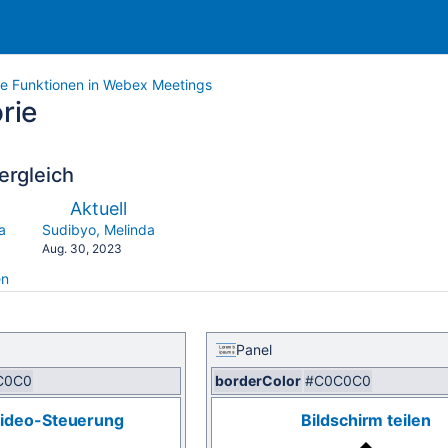
ge Funktionen in Webex Meetings
rie
ergleich
verglichen
Neue
Aktuell
mit
Version
y.user
changes.mady.by.user
a
Sudibyo, Melinda
Gespeichert
Aug. 30, 2023
am
en
Panel
C0C0
borderColor
#C0C0C0
ideo-Steuerung
Bildschirm teilen