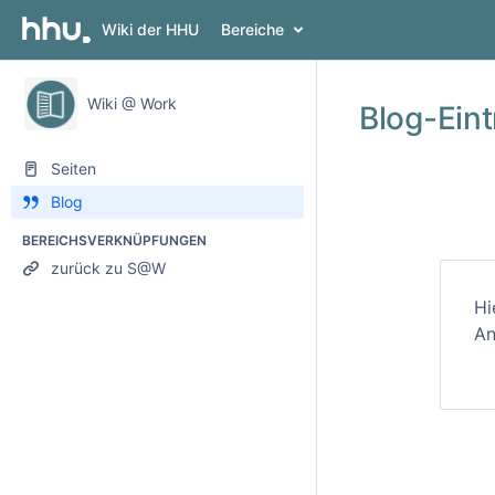
Wiki der HHU
Bereiche
Wiki @ Work
Blog-Eint
Seiten
Blog
BEREICHSVERKNÜPFUNGEN
zurück zu S@W
Hi
An